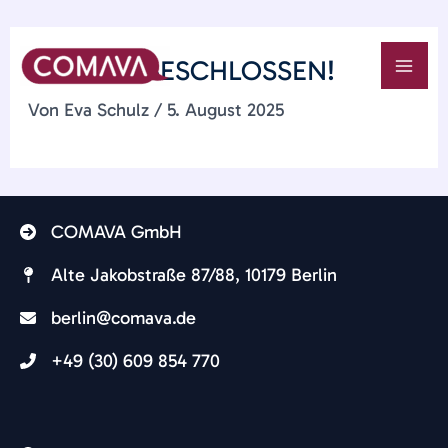
Zum
NIS-2 IST BESCHLOSSEN!
Inhalt
MAI
springen
Von
Eva Schulz
/
5. August 2025
ME
COMAVA GmbH
Alte Jakobstraße 87/88, 10179 Berlin​
berlin@comava.de​
+49 (30) 609 854 770