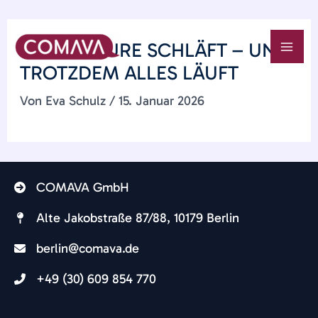
Zum
WENN AZURE SCHLÄFT – UND
Inhalt
MAI
TROTZDEM ALLES LÄUFT
springen
ME
Von
Eva Schulz
/
15. Januar 2026
COMAVA GmbH
Alte Jakobstraße 87/88, 10179 Berlin​
berlin@comava.de​
+49 (30) 609 854 770