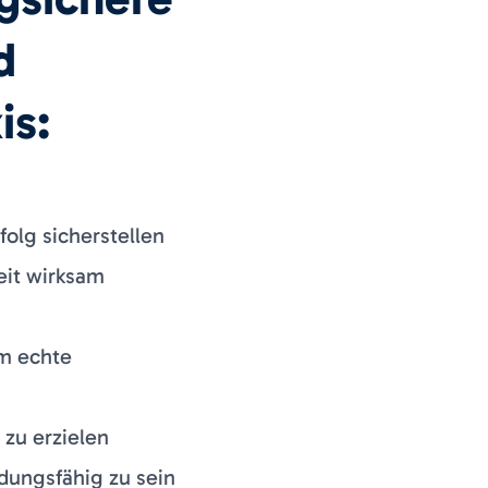
d
is:
olg sicherstellen
eit wirksam
um echte
 zu erzielen
dungsfähig zu sein