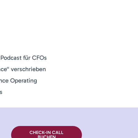
 Podcast für CFOs
nce“ verschrieben
ance Operating
s
CHECK-IN CALL
BUCHEN